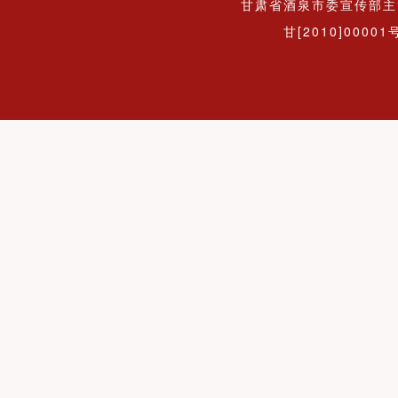
甘肃省酒泉市委宣传部主
甘[2010]00001