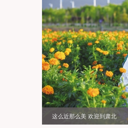
敦煌：大漠风光秀 游人画中游