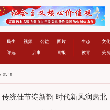
民生
视频
公益
图片
生态
文
评选
启事
喜报
教育
美
>
肃北县
传统佳节绽新韵 时代新风润肃北