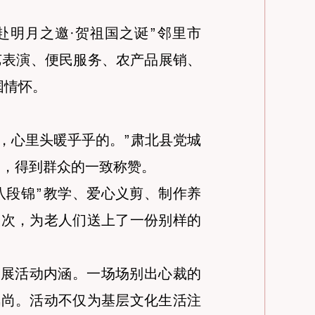
赴明月之邀·贺祖国之诞
”
邻里市
艺表演、便民服务、农产品展销、
国情怀。
，心里头暖乎乎的。
”
肃北县党城
动，得到群众的一致称赞。
八段锦
”
教学、爱心义剪、制作养
人次，为老人们送上了一份别样的
拓展活动内涵。一场场别出心裁的
风尚。活动不仅为基层文化生活注