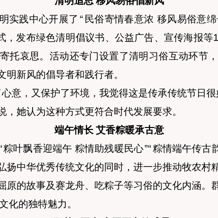
清明追思 移风易俗倡新风
明实践中心开展了
“
民俗寄情春意浓 移风易俗意绵
式，发布绿色清明倡议书、公益广告、宣传海报等1
寄托哀思。活动还专门设置了清明习俗互动环节
文明新风的倡导者和践行者。
了心意，又保护了环境，我觉得这是传承传统节日很
说，她认为这种方式更符合时代发展要求。
端午情长 艾香粽暖承古意
“
粽叶飘香迎端午 粽情助残暖民心
”
“
粽情端午传古
弘扬中华优秀传统文化的同时，进一步推动牧农村
屈原的故事及赛龙舟、吃粽子等习俗的文化内涵。
文化的独特魅力。