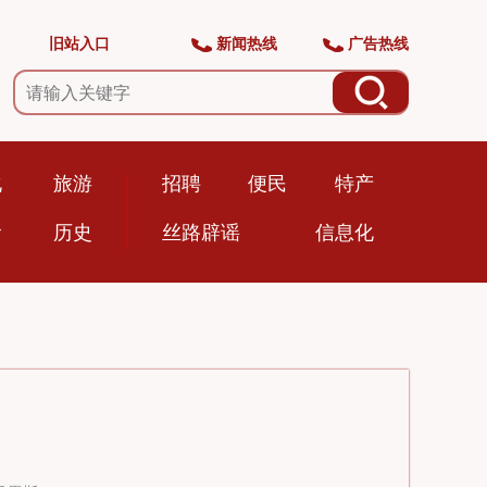
旧站入口
新闻热线
广告热线
化
旅游
招聘
便民
特产
食
历史
丝路辟谣
信息化