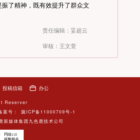
提振了精神，既有效提升了群众文
责任编辑：妥超云
审核：王文萱
投稿信箱
办公
ht Reserver
备案号：
陇ICP备11000709号-1
肃新媒体集团九色鹿技术公司