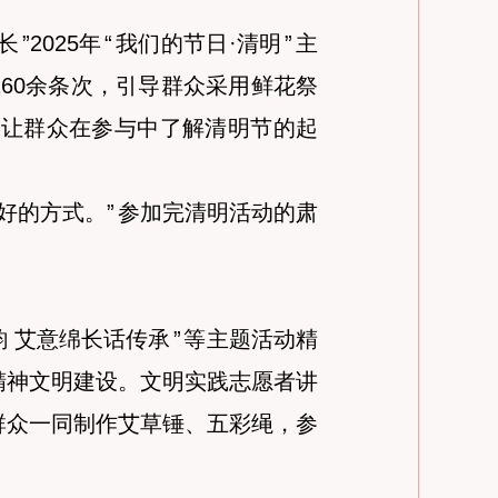
长
”
2025年
“
我们的节日·清明
”
主
60余条次，引导群众采用鲜花祭
，让群众在参与中了解清明节的起
好的方式。
”
参加完清明活动的肃
韵 艾意绵长话传承
”
等主题活动精
精神文明建设。文明实践志愿者讲
群众一同制作艾草锤、五彩绳，参