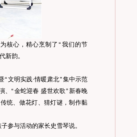
信为核心，精心烹制了
“
我们的节
代新韵。
暨
“
文明实践·情暖肃北
”
集中示范
演、
“
金蛇迎春 盛世欢歌
”
新春晚
学传统、做花灯、猜灯谜，制作黏
孩子参与活动的家长史雪琴说。