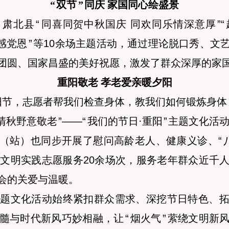
“
双节
”
同庆 家国同心绘盛景
。肃北县
“
同喜同贺中秋国庆 同欢同乐情深意厚
”
“
感党恩
”
等10余场主题活动，通过理论脱口秀、文
团圆、国家昌盛的美好祝愿，激发了群众深厚的家
重阳敬老 孝老爱亲暖夕阳
阳节，志愿者帮我们检查身体，教我们如何锻炼身体
清秋野意敬老
”
——
“
我们的节日·重阳
”
主题文化活
（站）也同步开展了慰问高龄老人、健康义诊、
“
文明实践志愿服务20余场次，服务老年群众近千
会的关爱与温暖。
题文化活动始终紧扣群众需求、深挖节日特色、
髓与时代新风巧妙相融，让
“
烟火气
”
萦绕文明新