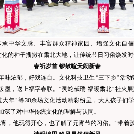
传承中华文脉、丰富群众精神家园、增强文化自
文化的种子播撒在肃北大地，让传统节日习俗焕发时
春祈岁首 锣鼓喧天闹新春
年味浓郁，好戏连台。文化科技卫生
“
三下乡
”
活动
泼墨，送上福字春联。
“
灵蛇献瑞 福暖肃北
”
社火展
过大年
”
等30余场文化活动精彩纷呈，大人孩子们
加深了对中华传统文化的理解与认同。
元宵，他玩得开心，也了解了元宵节的习俗。
”
带着