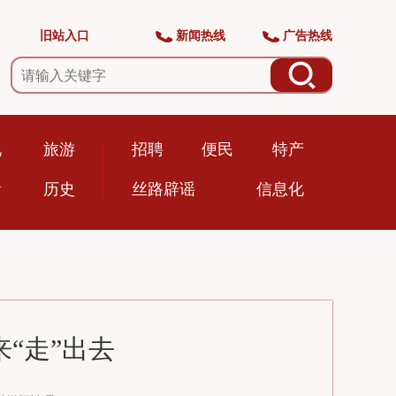
旧站入口
新闻热线
广告热线
化
旅游
招聘
便民
特产
食
历史
丝路辟谣
信息化
“走”出去