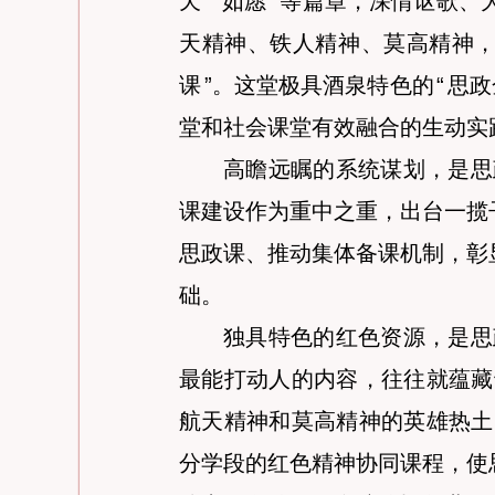
天
”
“
如愿
”
等篇章，深情讴歌、
天精神、铁人精神、莫高精神
课
”
。这堂极具酒泉特色的
“
思政
堂和社会课堂有效融合的生动实
高瞻远瞩的系统谋划，是思
课建设作为重中之重，出台一揽
思政课、推动集体备课机制，彰
础。
独具特色的红色资源，是思
最能打动人的内容，往往就蕴藏
航天精神和莫高精神的英雄热土
分学段的红色精神协同课程，使