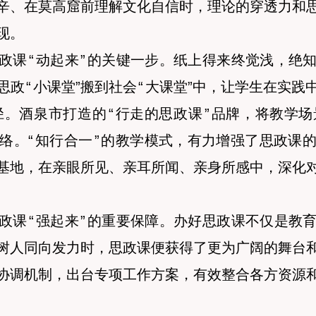
辛、在莫高窟前理解文化自信时，理论的穿透力和
现。
政课
“
动起来
”
的关键一步。纸上得来终觉浅，绝
思政
“
小课堂
”
搬到社会
“
大课堂
”
中，让学生在实践
径。酒泉市打造的
“
行走的思政课
”
品牌，将教学场
络。
“
知行合一
”
的教学模式，有力增强了思政课
基地，在亲眼所见、亲耳所闻、亲身所感中，深化
政课
“
强起来
”
的重要保障。办好思政课不仅是教
树人同向发力时，思政课便获得了更为广阔的舞台
协调机制，出台专项工作方案，有效整合各方资源