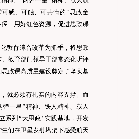
征精神、
“
两弹一星
”
精神、载人航
堂可感、可触、可共情的
“
思政金
路径，用好红色资源，促进思政课
深化教育综合改革为抓手，将思政
传、教育部门领导干部常态化听评
为思政课高质量建设奠定了坚实基
教，就必须有扎实的内容支撑。而
两弹一星
”
精神、铁人精神、载人
立系列
“
大思政
”
实践基地，开发
学生们在卫星发射塔架下感受航天