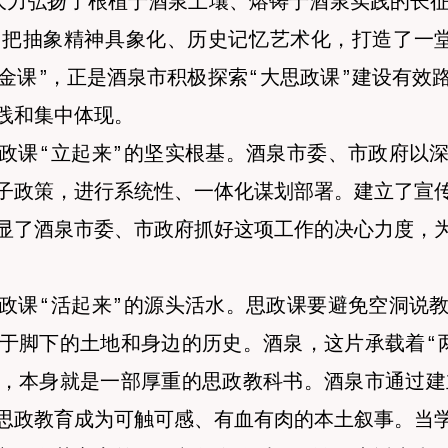
大力弘扬了根植于酒泉土壤、熔铸于酒泉实践的长
，把抽象精神具象化、历史记忆艺术化，打造了一
金课
”
，正是酒泉市积极探索
“
大思政课
”
建设有效
践和集中体现。
政课
“
立起来
”
的坚实根基。酒泉市委、市政府以
子政策，进行系统性、一体化谋划部署。建立了宣
显了酒泉市委、市政府抓好这项工作的决心力度，
政课
“
活起来
”
的源头活水。思政课要避免空洞说
于脚下的土地和身边的历史。酒泉，这片承载着
“
，本身就是一部厚重的思政教科书。酒泉市通过建
思政教育成为可触可感、有血有肉的本土叙事。当