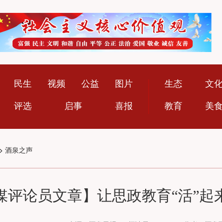
民生
视频
公益
图片
生态
文
评选
启事
喜报
教育
美
>
酒泉之声
媒评论员文章】让思政教育“活”起来