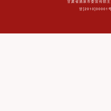
甘肃省酒泉市委宣传部主
甘[2010]00001