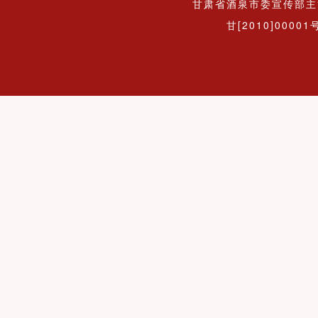
甘肃省酒泉市委宣传部主
甘[2010]00001