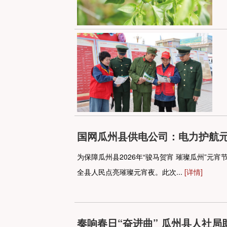
国网瓜州县供电公司：电力护航元
为保障瓜州县2026年“骏马贺宵 璀璨瓜州”
全县人民点亮璀璨元宵夜。此次...
[详情]
奏响春日“奋进曲” 瓜州县人社局