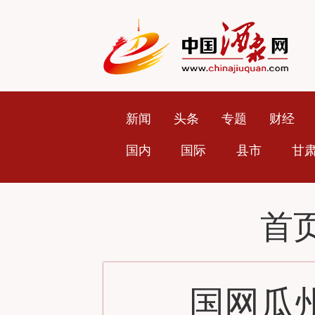
新闻
头条
专题
财经
国内
国际
县市
甘
首
国网瓜