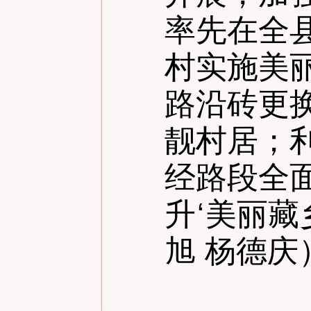
率先在全
村实施美
路沿砖更
靓村居；
经路段全
升
‘
美丽藏
旭 杨德庆